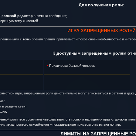
Для получения роли:
-ролевой-редактор
в личные сообщения;
бренную тему с квентой.
ИГРА ЗАПРЕЩЁННЫХ РОЛЕЙ
прещенными с точки зрения правил, привлекают игроков своей необычностью и интере
К доступным запрещенным ролям отно
•
Психически больной человек
грамотной игре, запрещённые роли действительно могут вписываться в сеттинг и даже 
ие:
 в разделе квент;
кции.
ённой роли, все сомнительные действия, отыгровки и нарушения правил должны иметь
лик из-за простого оскорбления – показательные примеры отсутствия логики.
ЛИМИТЫ НА ЗАПРЕЩЁННЫЕ Р