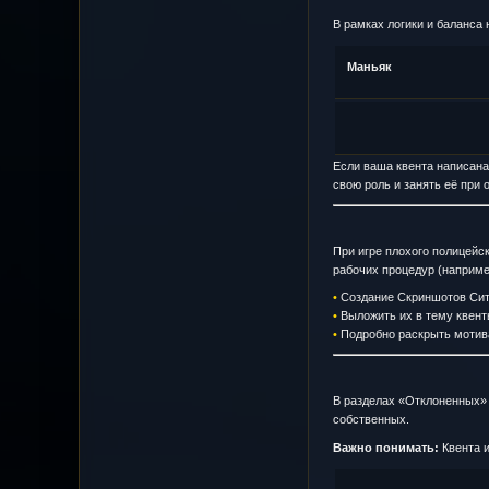
В рамках логики и баланса
Маньяк
Если ваша квента написана 
свою роль и занять её при
При игре плохого полицейс
рабочих процедур (наприме
•
Создание Скриншотов Сит
•
Выложить их в тему квент
•
Подробно раскрыть мотив
В разделах «Отклоненных» 
собственных.
Важно понимать:
Квента и