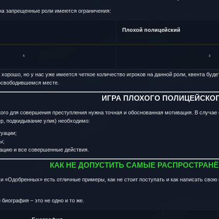
 на запрещенные роли имеются ограничения:
Плохой полицейский
5
3
хорошо, но у нас уже имеется четкое количество игроков на данной роли, квента буде
 освободившемся месте.
ИГРА ПЛОХОГО ПОЛИЦЕЙСКО
кого для совершения преступления нужна точная и обоснованная мотивация. В случа
р, подкидывание улик) необходимо:
уации;
ы;
ацию и все совершенные действия.
КАК НЕ ДОПУСТИТЬ САМЫЕ РАСПРОСТРАН
и «Одобренных» есть отличные примеры, как не стоит поступать и как написать свою
 биография – это не одно и то же.