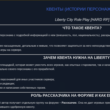
КВЕНТЫ (ИСТОРИИ ПЕРСОНА
Liberty City Role Play [HARD RP]
ЧТО ТАКОЕ КВЕНТА?
персонажа с подробной информацией о нем (внешность, пол, национальность), раскры
лее насыщенным, детальным и живым, что позволяет зацепиться за него непосредствен
 игры на сервере.
ЗАЧЕМ КВЕНТА НУЖНА НА LIBERTY
ть площадкой, которая может уместить всех игроков, как опытных старожилов, так и на
ально своего персонажа с его проработкой.
 персонажей для иных участников сервера;
и редакции;
тке и написании собственных героев.
РОЛЬ РАССКАЗЧИКА НА ФОРУМЕ И КАК 
ё автор получает отдельную группу на форуме –
Рассказчик
. Она не дает игровых пр
учившего одобренную квенту.