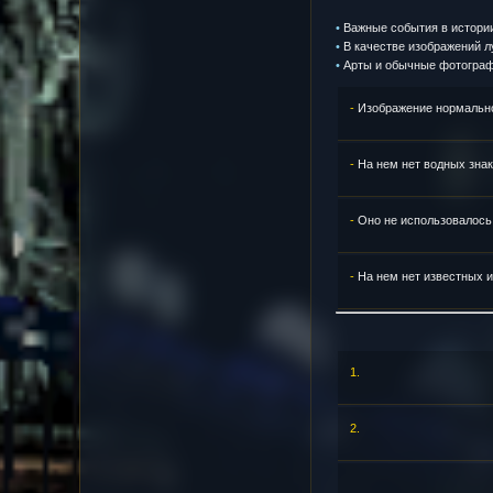
•
Важные события в истории
•
В качестве изображений л
•
Арты и обычные фотографи
-
Изображение нормально
-
На нем нет водных знак
-
Оно не использовалось 
-
На нем нет известных и
1.
2.