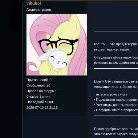
vihuhol
Администратор
Квента — это предыстория 
вещам главного героя.
Она делает образ героя бо
ролевого взаимодействия и
Приглашений:
0
Liberty City старается ста
Сообщений:
20
желающих играть более дет
Провел на форуме:
Так все игроки смогут:
6 часов 9 минут
• Поделиться идеями своих
Последний визит:
• Услышать советы игроков 
2026-07-13 23:21:15
• Получить опыт в прорабо
После одобрения квенты, е
"показателем" игрока, пол